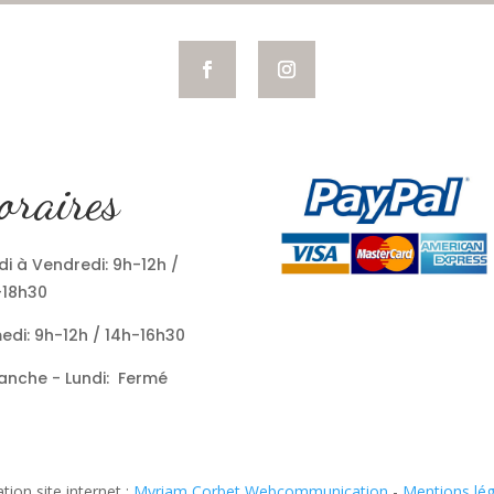
oraires
i à Vendredi: 9h-12h /
-18h30
edi: 9h-12h / 14h-16h30
anche - Lundi: Fermé
tion site internet :
Myriam Corbet Webcommunication
-
Mentions lég