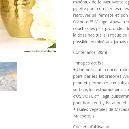
minéraux de la Mer Morte agi
pipette pour combler les rides
retrouver sa fermeté et son é
Osmoter™ Visage Ahava rec
couches les plus profondes de
la dose habituelle. Produit de 
possible en minéraux jamais m
Contenance: 30ml
Principes actifs :
+ Une puissante concentrati
point par les laboratoires Ah
peau et permettre aux substa
surface, lui restaurant ainsi so
d’OSMOTER™ agit puissammen
pour booster l’hydratation et 
+ Huiles végétales de Macada
Millepertuis
Conseils d’utilisation :