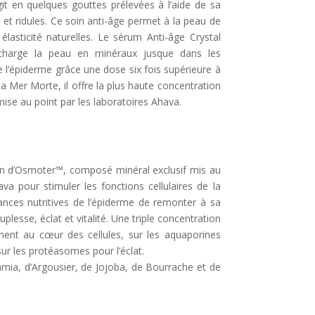
t en quelques gouttes prélevées à l’aide de sa
 et ridules. Ce soin anti-âge permet à la peau de
lasticité naturelles. Le sérum Anti-âge Crystal
harge la peau en minéraux jusque dans les
 l’épiderme grâce une dose six fois supérieure à
la Mer Morte, il offre la plus haute concentration
ise au point par les laboratoires Ahava.
on d’Osmoter™, composé minéral exclusif mis au
ava pour stimuler les fonctions cellulaires de la
nces nutritives de l’épiderme de remonter à sa
uplesse, éclat et vitalité. Une triple concentration
t au cœur des cellules, sur les aquaporines
sur les protéasomes pour l’éclat.
mia, d’Argousier, de Jojoba, de Bourrache et de