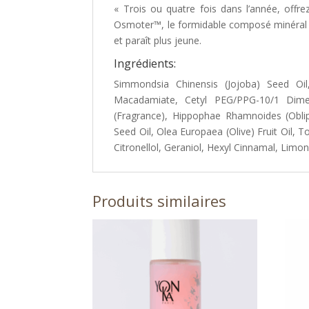
« Trois ou quatre fois dans l’année, offre
Osmoter™, le formidable composé minéral d’A
et paraît plus jeune.
Ingrédients:
Simmondsia Chinensis (Jojoba) Seed Oil
Macadamiate, Cetyl PEG/PPG-10/1 Dimeth
(Fragrance), Hippophae Rhamnoides (Oblipic
Seed Oil, Olea Europaea (Olive) Fruit Oil,
Citronellol, Geraniol, Hexyl Cinnamal, Limon
Produits similaires