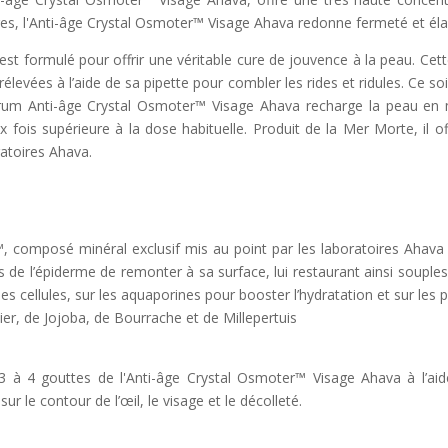
, l'Anti-âge Crystal Osmoter™ Visage Ahava redonne fermeté et élastic
st formulé pour offrir une véritable cure de jouvence à la peau. Cet
levées à l’aide de sa pipette pour combler les rides et ridules. Ce s
sérum Anti-âge Crystal Osmoter™ Visage Ahava recharge la peau en
 fois supérieure à la dose habituelle. Produit de la Mer Morte, il of
ratoires Ahava.
composé minéral exclusif mis au point par les laboratoires Ahava po
de l’épiderme de remonter à sa surface, lui restaurant ainsi souplesse
llules, sur les aquaporines pour booster l’hydratation et sur les p
er, de Jojoba, de Bourrache et de Millepertuis
3 à 4 gouttes de l'Anti-âge Crystal Osmoter™ Visage Ahava à l’aide
 le contour de l’œil, le visage et le décolleté.