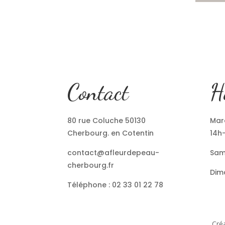
Contact
H
80 rue Coluche 50130
Mard
Cherbourg. en Cotentin
14h
contact@afleurdepeau-
Sam
cherbourg.fr
Dim
Téléphone : 02 33 01 22 78
Créa