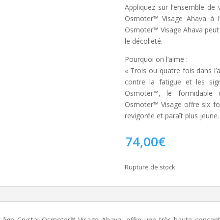
Appliquez sur l’ensemble de v
Osmoter™ Visage Ahava à l’a
Osmoter™ Visage Ahava peut êt
le décolleté.
Pourquoi on l’aime :
« Trois ou quatre fois dans l’
contre la fatigue et les si
Osmoter™, le formidable c
Osmoter™ Visage offre six foi
revigorée et paraît plus jeune.
74,00
€
Rupture de stock
ti-âge Crystal Osmoter™ Visage Ahava, offre une très haute conce