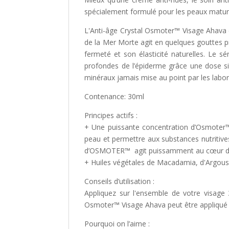
spécialement formulé pour les peaux matures
L'Anti-âge Crystal Osmoter™ Visage Ahava e
de la Mer Morte agit en quelques gouttes pré
fermeté et son élasticité naturelles. Le 
profondes de l’épiderme grâce une dose six
minéraux jamais mise au point par les labo
Contenance: 30ml
Principes actifs :
+ Une puissante concentration d’Osmoter™, 
peau et permettre aux substances nutritives 
d’OSMOTER™ agit puissamment au cœur des ce
+ Huiles végétales de Macadamia, d'Argousi
Conseils d’utilisation :
Appliquez sur l'ensemble de votre visage 
Osmoter™ Visage Ahava peut être appliqué sur
Pourquoi on l’aime :