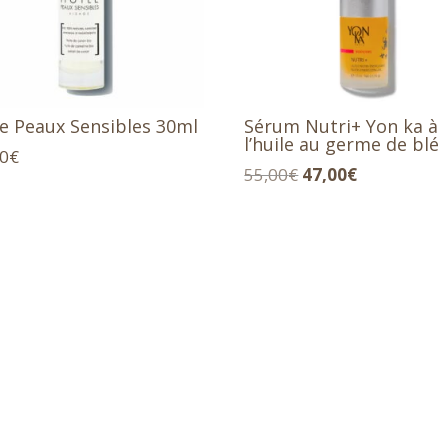
le Peaux Sensibles 30ml
Sérum Nutri+ Yon ka à
l’huile au germe de blé
90
€
Le
Le
55,00
€
47,00
€
prix
prix
initial
actuel
était :
est :
55,00€.
47,00€.