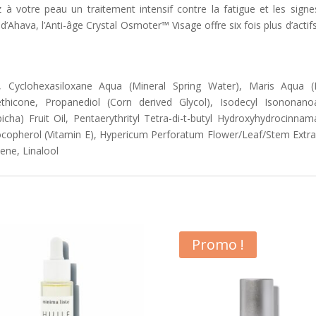
z à votre peau un traitement intensif contre la fatigue et les sig
hava, l’Anti-âge Crystal Osmoter™ Visage offre six fois plus d’actifs
, Cyclohexasiloxane Aqua (Mineral Spring Water), Maris Aqua 
icone, Propanediol (Corn derived Glycol), Isodecyl Isononanoat
ha) Fruit Oil, Pentaerythrityl Tetra-di-t-butyl Hydroxyhydrocinnam
 Tocopherol (Vitamin E), Hypericum Perforatum Flower/Leaf/Stem Extrac
ene, Linalool
Promo !