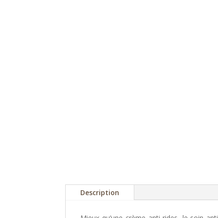
Description
Mieux qu’une crème anti-rides, le soin an