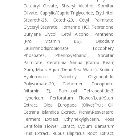
Cetearyl Olivate, Stearyl Alcohol, Sorbitan
Olivate, Caprylic/Capric Triglyceride, Erythritol,
Steareth-25, Ceteth-20, Cetyl Palmitate,
Glyceryl Stearate, Homarine HCl, Teprenone,
Butylene Glycol, Cetyl Alcohol, Panthenol
(Pro Vitamin B5), Disodium
Lauriminodipropionate Tocopheryl
Phospates, Phenoxyethanol, Sorbitan
Palmitate, Ceratonia Siliqua (Carob Bean)
Gum, Maris Aqua (Dead Sea Water), Sodium
Hyaluronate, Palmitoyl Oligopeptide,
Polysorbate-20, Carbomer, Tocopherol
(Vitamin E), Palmitoyl Tetrapeptide-3,
Hypericum Perforatum Flower/Leaf/Stem
Extract, Olea Europaea (Olive)Fruit Oil,
Cetraria Islandica Extract, Pichia\Resveratrol
Ferment Extract, Ethylhexylglycerin, Rosa
Centifolia Flower Extract, Lycium Barbarum
Fruit Extract, Rubus Ellipiticus Root Extract,