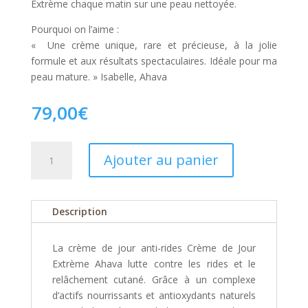
Extrème chaque matin sur une peau nettoyée.
Pourquoi on l’aime :
« Une crème unique, rare et précieuse, à la jolie
formule et aux résultats spectaculaires. Idéale pour ma
peau mature. » Isabelle, Ahava
79,00
€
quantité
Ajouter au panier
de
Extrème
crème
Description
de
jour
La crème de jour anti-rides Crème de Jour
Extrème Ahava lutte contre les rides et le
relâchement cutané. Grâce à un complexe
d’actifs nourrissants et antioxydants naturels