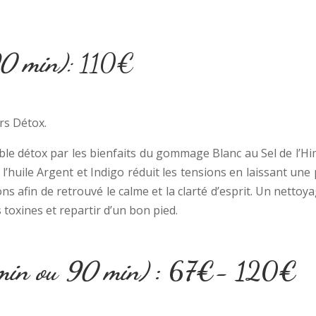
0 min)
:
110€
urs Détox.
table détox par les bienfaits du gommage Blanc au Sel de l’Him
l’huile Argent et Indigo réduit les tensions en laissant une
ons afin de retrouvé le calme et la clarté d’esprit. Un nett
s toxines et repartir d’un bon pied.
min ou 90 min)
:
67€- 120€