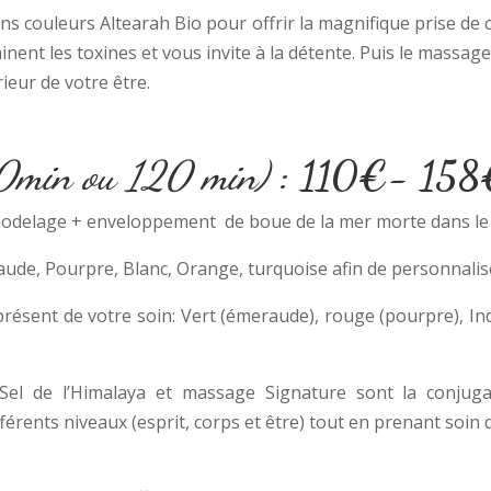
ns couleurs Altearah Bio pour offrir la magnifique prise de
minent les toxines et vous invite à la détente. Puis le massag
ieur de votre être.
0min ou 120 min)
:
110€- 158
 modelage + enveloppement
de boue de la mer morte dans le
aude, Pourpre, Blanc, Orange, turquoise afin de personnalise
sent de votre soin: Vert (émeraude), rouge (pourpre), Indi
 Sel de l’Himalaya et massage Signature sont la conju
érents niveaux (esprit, corps et être) tout en prenant soin