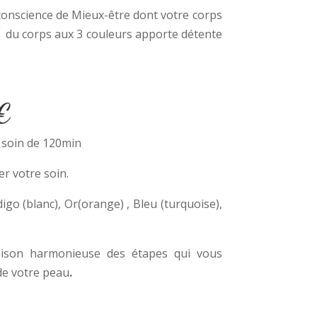
 conscience de Mieux-être dont votre corps
e
du corps aux 3 couleurs apporte détente
€
 soin de 120min
r votre soin.
go (blanc), Or(orange) , Bleu (turquoise),
gaison harmonieuse des étapes qui vous
 de votre peau
.