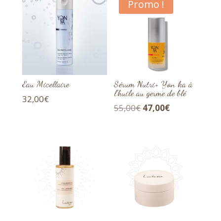
Promo !
Eau Micellaire
Sérum Nutri+ Yon ka à
l’huile au germe de blé
32,00
€
Le
Le
55,00
€
47,00
€
prix
prix
initial
actuel
était :
est :
55,00€.
47,00€.