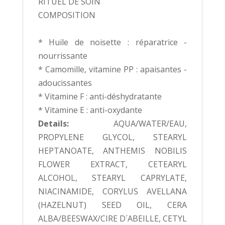
RITUEL DE SOIN
COMPOSITION
* Huile de noisette : réparatrice -
nourrissante
* Camomille, vitamine PP : apaisantes -
adoucissantes
* Vitamine F : anti-déshydratante
* Vitamine E : anti-oxydante
Details:
AQUA/WATER/EAU,
PROPYLENE GLYCOL, STEARYL
HEPTANOATE, ANTHEMIS NOBILIS
FLOWER EXTRACT, CETEARYL
ALCOHOL, STEARYL CAPRYLATE,
NIACINAMIDE, CORYLUS AVELLANA
(HAZELNUT) SEED OIL, CERA
ALBA/BEESWAX/CIRE D´ABEILLE, CETYL