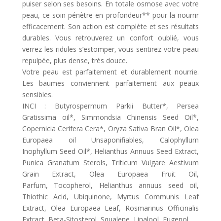
puiser selon ses besoins. En totale osmose avec votre
peau, ce soin pénètre en profondeur** pour la nourrir
efficacement. Son action est complète et ses résultats
durables. Vous retrouverez un confort oublié, vous
verrez les ridules s’estomper, vous sentirez votre peau
repulpée, plus dense, très douce.
Votre peau est parfaitement et durablement nourrie.
Les baumes conviennent parfaitement aux peaux
sensibles.
INCI : Butyrospermum Parkii Butter*, Persea
Gratissima oil*, Simmondsia Chinensis Seed Oil*,
Copernicia Cerifera Cera*, Oryza Sativa Bran Oil*, Olea
Europaea oil Unsaponifiables, Calophyllum
Inophyllum Seed Oil*, Helianthus Annuus Seed Extract,
Punica Granatum Sterols, Triticum Vulgare Aestivum
Grain Extract, Olea Europaea Fruit Oil,
Parfum, Tocopherol, Helianthus annuus seed oil,
Thiothic Acid, Ubiquinone, Myrtus Communis Leaf
Extract, Olea Europaea Leaf, Rosmarinus Officinalis
Extract, Beta-Sitosterol, Squalene, Linalool, Eugenol