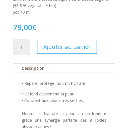
(98,8 % vegetal – * bio)
pot 40 ml
79,00
€
quantité
Ajouter au panier
de
Baume
n°3
Description
Lodesse
peaux
matures
• Répare, protège, nourrit, hydrate
ou
• Défend activement la peau
ultra
• Convient aux peaux très sèches
sèches
40ml
Nourrit et hydrate la peau en profondeur
grâce une synergie parfaite des 8 lipides
physiologiques*.