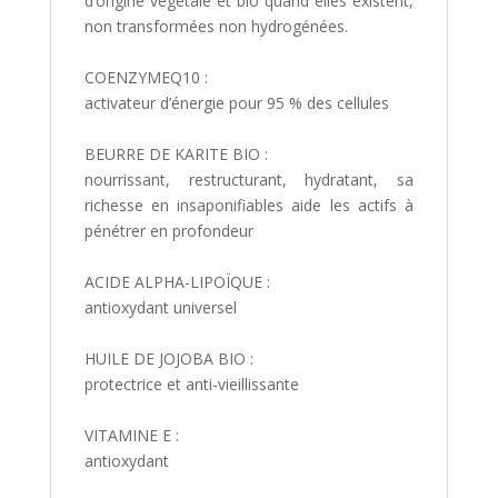
d’origine végétale et bio quand elles existent,
non transformées non hydrogénées.
COENZYMEQ10 :
activateur d’énergie pour 95 % des cellules
BEURRE DE KARITE BIO :
nourrissant, restructurant, hydratant, sa
richesse en insaponifiables aide les actifs à
pénétrer en profondeur
ACIDE ALPHA-LIPOÏQUE :
antioxydant universel
HUILE DE JOJOBA BIO :
protectrice et anti-vieillissante
VITAMINE E :
antioxydant