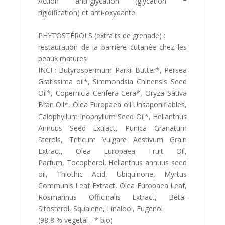
Action anti-glycation (glycation =
rigidification) et anti-oxydante
PHYTOSTÉROLS (extraits de grenade) :
restauration de la barrière cutanée chez les
peaux matures
INCI : Butyrospermum Parkii Butter*, Persea
Gratissima oil*, Simmondsia Chinensis Seed
Oil*, Copernicia Cerifera Cera*, Oryza Sativa
Bran Oil*, Olea Europaea oil Unsaponifiables,
Calophyllum Inophyllum Seed Oil*, Helianthus
Annuus Seed Extract, Punica Granatum
Sterols, Triticum Vulgare Aestivum Grain
Extract, Olea Europaea Fruit Oil,
Parfum, Tocopherol, Helianthus annuus seed
oil, Thiothic Acid, Ubiquinone, Myrtus
Communis Leaf Extract, Olea Europaea Leaf,
Rosmarinus Officinalis Extract, Beta-
Sitosterol, Squalene, Linalool, Eugenol
(98,8 % vegetal - * bio)