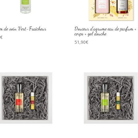
m de soin Vert-Fraîcheur
Douceur d’agrume eau de parfum + 
corps + gel douche
0
€
51,90
€