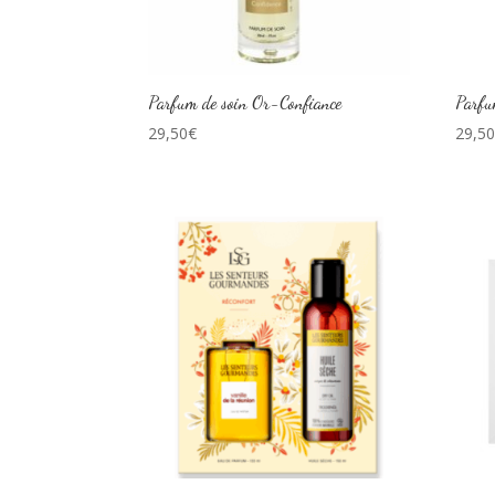
Parfum de soin Or-Confiance
Parfu
29,50
€
29,5