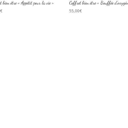
t bien être « Appétit pour la vie »
Coffret bien être « Bouffée d’oxygè
0
€
55,00
€