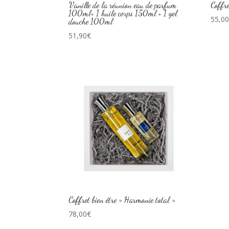
Vanille de la réunion eau de parfum
Coffre
100ml+ 1 huile corps 150ml + 1 gel
55,0
douche 100ml
51,90
€
Coffret bien être » Harmonie total »
78,00
€