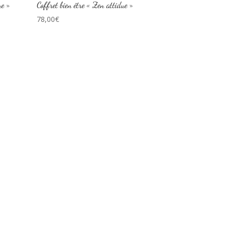
ne »
Coffret bien être « Zen attidue »
78,00
€