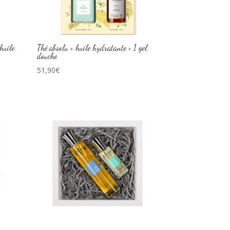
huile
Thé absolu + huile hydratante + 1 gel
douche
51,90
€