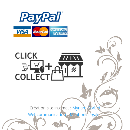
Création site internet :
Myriam Corbet
Webcommunication
-
Mentions légales