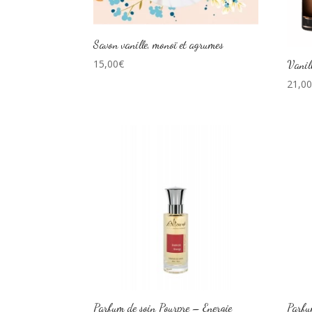
Savon vanille, monoï et agrumes
15,00
€
Vanil
21,0
Parfum de soin Pourpre – Energie
Parfu