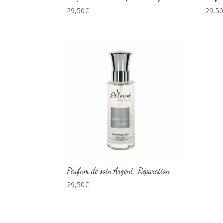
29,50
€
29,5
Parfum de soin Argent-Réparation
29,50
€