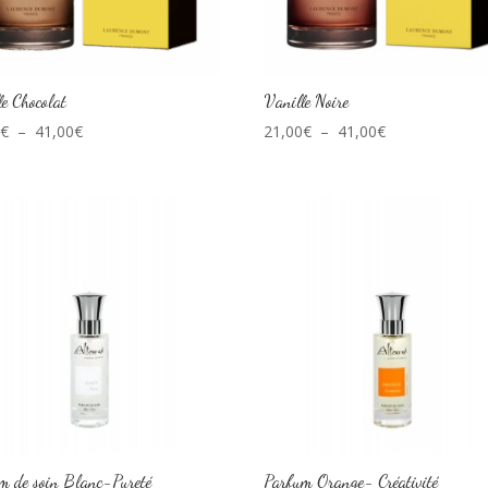
le Chocolat
Vanille Noire
Plage
Plage
0
€
–
41,00
€
21,00
€
–
41,00
€
de
de
prix :
prix :
21,00€
21,00€
à
à
41,00€
41,00€
m de soin Blanc-Pureté
Parfum Orange- Créativité