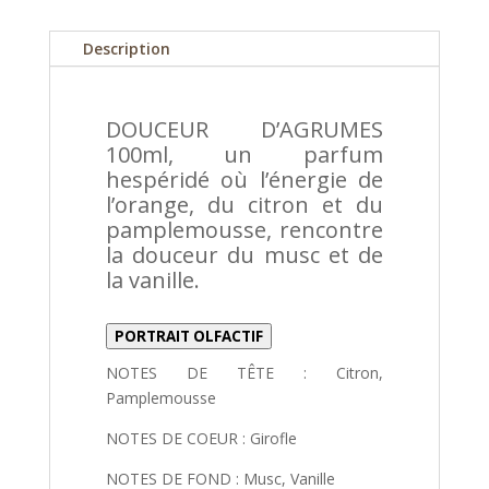
de
Douceur
Description
d'agrume
eau
de
DOUCEUR D’AGRUMES
parfum
100ml, un parfum
+
hespéridé où l’énergie de
huile
l’orange, du citron et du
corps
pamplemousse, rencontre
+
la douceur du musc et de
gel
la vanille.
douche
PORTRAIT OLFACTIF
NOTES DE TÊTE : Citron,
Pamplemousse
NOTES DE COEUR : Girofle
NOTES DE FOND : Musc, Vanille