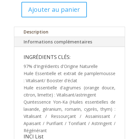
Ajouter au panier
quantité
de
Crème
Description
pamplemousse
Informations complémentaires
INGRÉDIENTS CLÉS:
97% d'Ingrédients d'Origine Naturelle
Huile Essentielle et extrait de pamplemousse
: Vitalisant/ Booster d'éclat
Huile essentielle d'agrumes (orange douce,
citron, limette) : Vitalisant/astringent
Quintessence Yon-Ka (Huiles essentielles de
lavande, géranium, romarin, cyprès, thym) :
Vitalisant / Ressourçant / Assainissant /
Apaisant / Purifiant / Tonifiant / Astringent /
Régénérant
INCI List