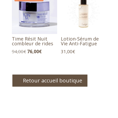
Time Résit Nuit
Lotion-Sérum de
combleur de rides
Vie Anti-Fatigue
Le
Le
94,00
€
76,00
€
31,00
€
prix
prix
initial
actuel
était :
est :
94,00€.
76,00€.
Retour accueil boutique