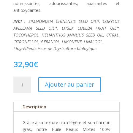
nourrissantes, adoucissantes, apaisantes et
antioxydantes.
INCI
: SIMMONDSIA CHINENSIS SEED OIL*, CORYLUS
AVELLANA SEED OIL*, LITSEA CUBEBA FRUIT OIL*,
TOCOPHEROL, HELIANTHUS ANNUUS SEED OIL, CITRAL,
CITRONELLOL, GERANIOL, LIMONENE, LINALOOL.
*Ingrédients issus de l’agriculture biologique.
32,90
€
quantité
Ajouter au panier
de
Huile
Peaux
Description
Mixtes
30ml
Grâce à sa texture ultra-légère et son fini non
gras, notre Huile Peaux Mixtes 100%