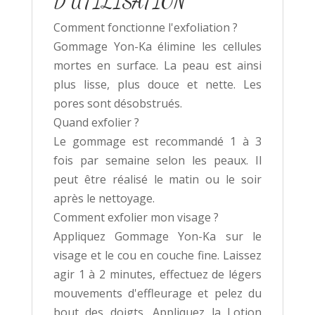
D'UTILISATION
doux
Comment fonctionne l'exfoliation ?
sans
Gommage Yon-Ka élimine les cellules
grains
mortes en surface. La peau est ainsi
plus lisse, plus douce et nette. Les
pores sont désobstrués.
Quand exfolier ?
Le gommage est recommandé 1 à 3
fois par semaine selon les peaux. Il
peut être réalisé le matin ou le soir
après le nettoyage.
Comment exfolier mon visage ?
Appliquez Gommage Yon-Ka sur le
visage et le cou en couche fine. Laissez
agir 1 à 2 minutes, effectuez de légers
mouvements d'effleurage et pelez du
bout des doigts. Appliquez la Lotion