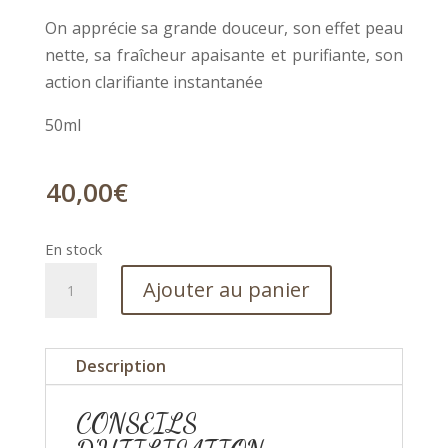
On apprécie sa grande douceur, son effet peau
nette, sa fraîcheur apaisante et purifiante, son
action clarifiante instantanée
50ml
40,00
€
En stock
quantité
Ajouter au panier
de
Gommage
végétal
Description
visage
Yon-
CONSEILS
Ka