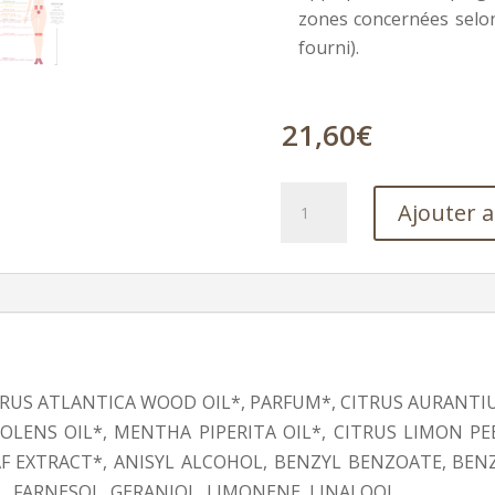
zones concernées selon 
fourni).
21,60
€
quantité
Ajouter 
de
Concentré
de
soin
Bleu-
Paix
EDRUS ATLANTICA WOOD OIL*, PARFUM*, CITRUS AURANTI
OLENS OIL*, MENTHA PIPERITA OIL*, CITRUS LIMON PE
AF EXTRACT*, ANISYL ALCOHOL, BENZYL BENZOATE, BENZ
 FARNESOL, GERANIOL, LIMONENE, LINALOOL.