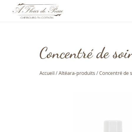
Concentré de so
Accueil
/
Altéara-produits
/
Concentré de 