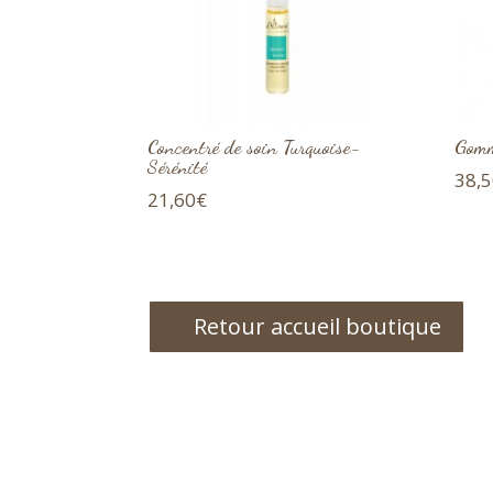
Concentré de soin Turquoise-
Gomm
Sérénité
38,
21,60
€
Retour accueil boutique