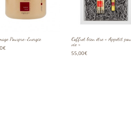
age Pourpre-Energie
Coffret bien être « Appétit pou
vie »
50
€
55,00
€