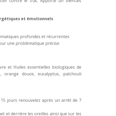
utter contre le trac. Apporte un bienfais
ergétiques et émotionnels
ématiques profondes et récurrentes
our une problématique précise
vre et Huiles essentielles biologiques de
, orange douce, eucalyptus, patchouli
 15 jours renouvelez après un arrêt de 7
t et derrière les oreilles ainsi que sur les