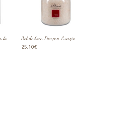
r la
Sel de bain Pourpre-Energie
25,10
€