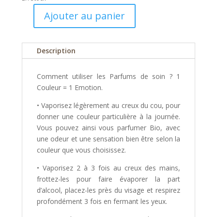
Ajouter au panier
quantité
de
Coffret
Description
Parfums
de
Comment utiliser les Parfums de soin ? 1
soin
Couleur = 1 Emotion.
14
couleurs
• Vaporisez légèrement au creux du cou, pour
5ml
donner une couleur particulière à la journée.
Vous pouvez ainsi vous parfumer Bio, avec
une odeur et une sensation bien être selon la
couleur que vous choisissez.
• Vaporisez 2 à 3 fois au creux des mains,
frottez-les pour faire évaporer la part
d’alcool, placez-les près du visage et respirez
profondément 3 fois en fermant les yeux.