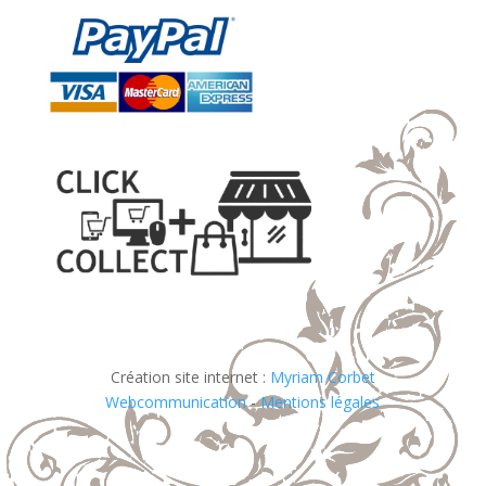
Création site internet :
Myriam Corbet
Webcommunication
-
Mentions légales