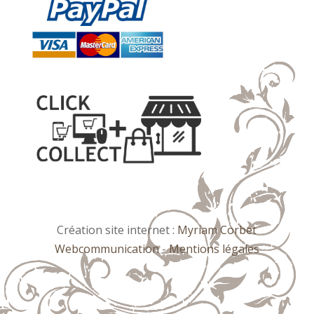
Création site internet :
Myriam Corbet
Webcommunication
-
Mentions légales