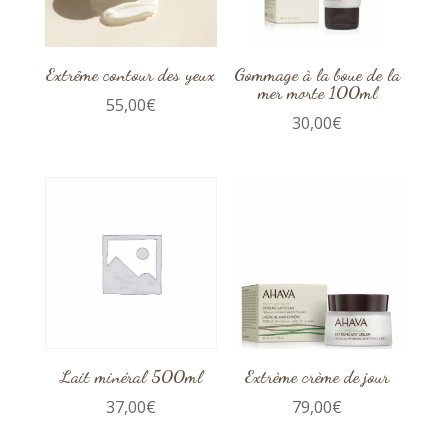
Extrême contour des yeux
Gommage à la boue de la
mer morte 100ml
55,00
€
30,00
€
Lait minéral 500ml
Extrème crème de jour
37,00
€
79,00
€