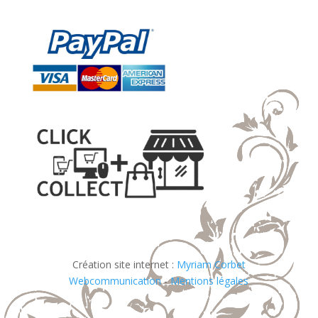
Création site internet :
Myriam Corbet
Webcommunication
-
Mentions légales