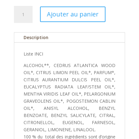
quantité
Ajouter au panier
de
Parfum
Indigo
Description
Clarté
Liste INCI
ALCOHOL**, CEDRUS ATLANTICA WOOD
OIL*, CITRUS LIMON PEEL OIL*, PARFUM*,
CITRUS AURANTIUM DULCIS PEEL OIL*,
EUCALYPTUS RADIATA LEAF/STEM OIL*,
MENTHA VIRIDIS LEAF OIL*, PELARGONIUM
GRAVEOLENS OIL*, POGOSTEMON CABLIN
OIL*, ANISYL ALCOHOL, BENZYL
BENZOATE, BENZYL SALICYLATE, CITRAL,
CITRONELLOL, EUGENOL, FARNESOL,
GERANIOL, LIMONENE, LINALOOL.
100 % du total des ingrédients sont d’origine