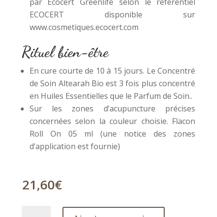
par Ecocert Greenlife selon le référentiel
ECOCERT disponible sur
www.cosmetiques.ecocert.com
Rituel bien-être
En cure courte de 10 à 15 jours. Le Concentré
de Soin Altearah Bio est 3 fois plus concentré
en Huiles Essentielles que le Parfum de Soin..
Sur les zones d’acupuncture précises
concernées selon la couleur choisie. Flacon
Roll On 05 ml (une notice des zones
d’application est fournie)
21,60
€
quantité