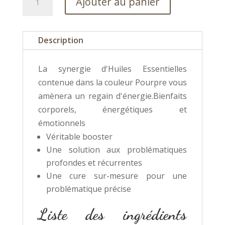
Ajouter au panier
de
Concentré
de
Description
soin
Pourpre-
La synergie d'Huiles Essentielles
Energie
contenue dans la couleur Pourpre vous
amènera un regain d'énergie.Bienfaits
corporels, énergétiques et
émotionnels
Véritable booster
Une solution aux problématiques
profondes et récurrentes
Une cure sur-mesure pour une
problématique précise
Liste des ingrédients