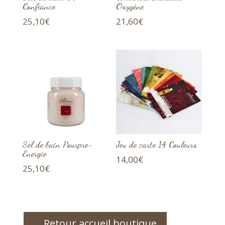
Confiance
Oxygène
25,10
€
21,60
€
Sel de bain Pourpre-
Jeu de carte 14 Couleurs
Energie
14,00
€
25,10
€
Retour accueil boutique