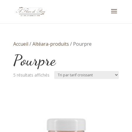
Accueil
/
Altéara-produits
/ Pourpre
Pourpre
Trié
5 résultats affichés
par
prix
croissant