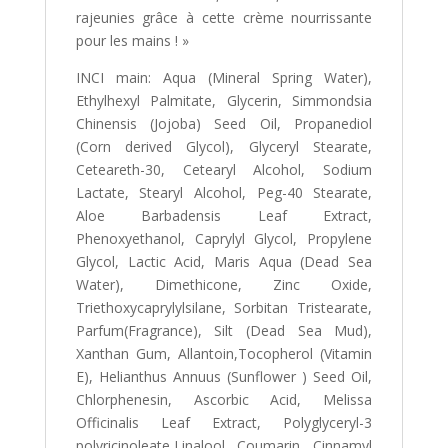
rajeunies grâce à cette crème nourrissante
pour les mains ! »
INCI main: Aqua (Mineral Spring Water),
Ethylhexyl Palmitate, Glycerin, Simmondsia
Chinensis (Jojoba) Seed Oil, Propanediol
(Corn derived Glycol), Glyceryl Stearate,
Ceteareth-30, Cetearyl Alcohol, Sodium
Lactate, Stearyl Alcohol, Peg-40 Stearate,
Aloe Barbadensis Leaf Extract,
Phenoxyethanol, Caprylyl Glycol, Propylene
Glycol, Lactic Acid, Maris Aqua (Dead Sea
Water), Dimethicone, Zinc Oxide,
Triethoxycaprylylsilane, Sorbitan Tristearate,
Parfum(Fragrance), Silt (Dead Sea Mud),
Xanthan Gum, Allantoin,Tocopherol (Vitamin
E), Helianthus Annuus (Sunflower ) Seed Oil,
Chlorphenesin, Ascorbic Acid, Melissa
Officinalis Leaf Extract, Polyglyceryl-3
polyricinoleate,Linalool, Coumarin, Cinnamyl