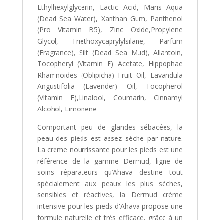
Ethylhexylglycerin, Lactic Acid, Maris Aqua
(Dead Sea Water), Xanthan Gum, Panthenol
(Pro Vitamin B5), Zinc Oxide,Propylene
Glycol, Triethoxycaprylylsilane, Parfum
(Fragrance), Silt (Dead Sea Mud), Allantoin,
Tocopheryl (Vitamin E) Acetate, Hippophae
Rhamnoides (Oblipicha) Fruit Oil, Lavandula
Angustifolia (Lavender) Oil, Tocopherol
(Vitamin E),Linalool, Coumarin, Cinnamyl
Alcohol, Limonene
Comportant peu de glandes sébacées, la
peau des pieds est assez sèche par nature.
La crème nourrissante pour les pieds est une
référence de la gamme Dermud, ligne de
soins réparateurs qu’Ahava destine tout
spécialement aux peaux les plus sèches,
sensibles et réactives, la Dermud crème
intensive pour les pieds d'Ahava propose une
formule naturelle et très efficace, grâce à un