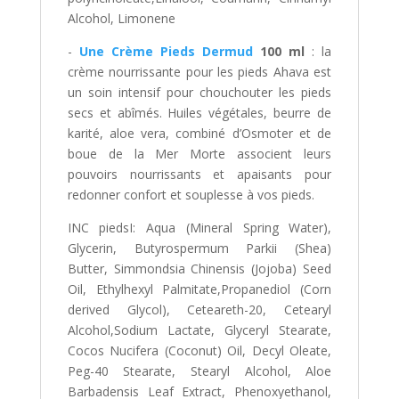
Alcohol, Limonene
-
Une Crème Pieds Dermud
100 ml
: la
crème nourrissante pour les pieds Ahava est
un soin intensif pour chouchouter les pieds
secs et abîmés. Huiles végétales, beurre de
karité, aloe vera, combiné d’Osmoter et de
boue de la Mer Morte associent leurs
pouvoirs nourrissants et apaisants pour
redonner confort et souplesse à vos pieds.
INC piedsI: Aqua (Mineral Spring Water),
Glycerin, Butyrospermum Parkii (Shea)
Butter, Simmondsia Chinensis (Jojoba) Seed
Oil, Ethylhexyl Palmitate,Propanediol (Corn
derived Glycol), Ceteareth-20, Cetearyl
Alcohol,Sodium Lactate, Glyceryl Stearate,
Cocos Nucifera (Coconut) Oil, Decyl Oleate,
Peg-40 Stearate, Stearyl Alcohol, Aloe
Barbadensis Leaf Extract, Phenoxyethanol,