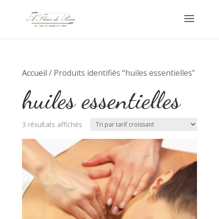
Accueil
/ Produits identifiés “huiles essentielles”
huiles essentielles
Trié
3 résultats affichés
par
prix
croissant