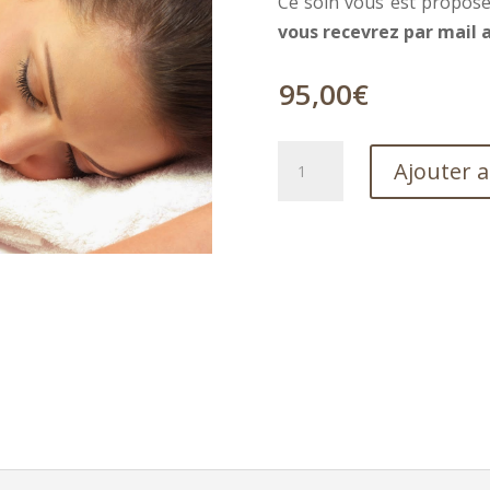
Ce soin vous est propos
vous recevrez par mail 
95,00
€
quantité
Ajouter 
de
Modelage
Fascia
sensoriel