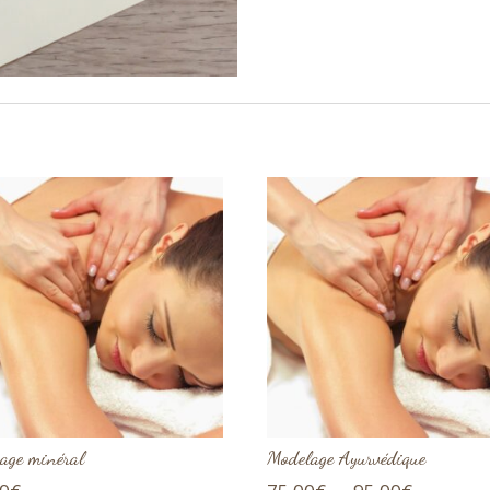
age minéral
Modelage Ayurvédique
Plage