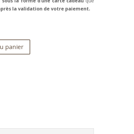
é
sous la forme d’une carte cadeau
que
après la validation de votre paiement.
au panier