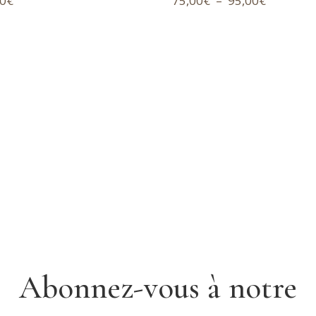
00
€
75,00
€
–
95,00
€
de
prix :
75,00€
à
95,00€
Abonnez-vous à notre