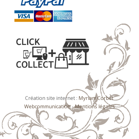
Création site internet :
Myriam Corbet
Webcommunication
-
Mentions légales