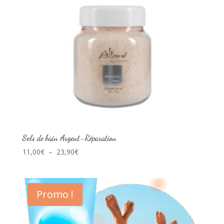
Sels de bain Argent-Réparation
Plage
11,00
€
–
23,90
€
de
prix :
11,00€
Promo !
à
23,90€