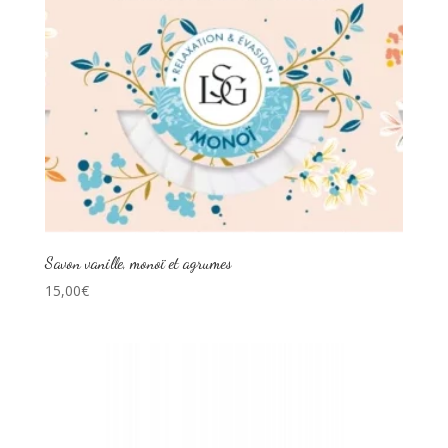
Savon vanille, monoï et agrumes
15,00
€