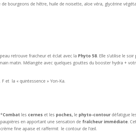
e de bourgeons de hêtre, huile de noisette, aloe véra, glycérine végéta
 peau retrouve fraicheur et éclat avec la
Phyto 58
. Elle s’utilise le soi
emain matin. Mélangée avec quelques gouttes du booster hydra + vot
E, F et la « quintessence » Yon-Ka.
*
Combat
les
c
ernes
et les
poches,
le
phyto-contour
défatigue le
paupières en apportant une sensation de
fraîcheur immédiate
. Ce
crème fine apaise et raffermit le contour de l’œil.