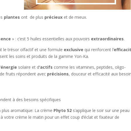
es
plantes
ont de plus
précieux
et de mieux.
sence
» : c’est 5 huiles essentielles aux pouvoirs
extraordinaires
.
t le trésor olfactif et une formule
exclusive
qui renforcent l’
efficaci
ent les soins et produits de la gamme Yon-Ka.
’
énergie
solaire et d
‘actifs
comme les vitamines, peptides, oligo-
 de fruits répondent avec
précisions
, douceur et efficacité aux besoi
ndent à des besoins spécifiques
a plus aromatique: La crème
Phyto 52
s’applique le soir sur une peau
 votre crème le matin pour un effet coup d’éclat et fixateur de