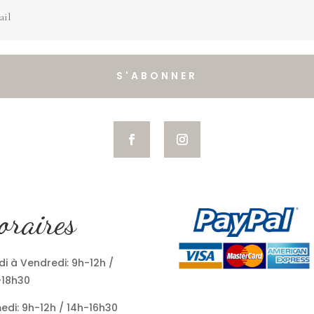
S'ABONNER
oraires
i à Vendredi: 9h-12h /
-18h30
edi: 9h-12h / 14h-16h30