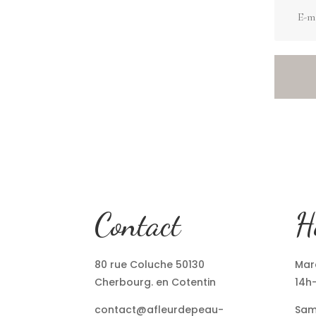
Contact
H
80 rue Coluche 50130
Mard
Cherbourg. en Cotentin
14h
contact@afleurdepeau-
Sam