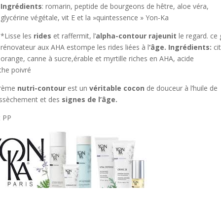
Ingrédients
: romarin, peptide de bourgeons de hêtre, aloe véra,
glycérine végétale, vit E et la »quintessence » Yon-Ka
*Lisse les
rides
et raffermit, l’
alpha-contour rajeunit
le regard. ce 
rénovateur aux AHA estompe les rides liées à l
‘âge.
Ingrédients:
ci
orange, canne à sucre,érable et myrtille riches en AHA, acide
the poivré
crème
nutri-contour
est un
véritable cocon
de douceur à l’huile de
essèchement et des
signes de l’âge.
t PP