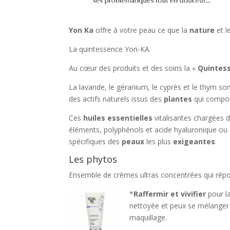
Yon Ka
offre à votre peau ce que la
nature
et l
La quintessence Yon-KA
Au cœur des produits et des soins la «
Quintes
La lavande, le géranium, le cyprès et le thym son
des actifs naturels issus des
plantes
qui compos
Ces
huiles essentielles
vitalisantes chargées d
éléments, polyphénols et acide hyaluronique ou
spécifiques des
peaux
les plus
exigeantes
.
Les phytos
Ensemble de crèmes ultras concentrées qui répo
*
Raffermir et vivifier
pour l
nettoyée et peux se mélanger à
maquillage.