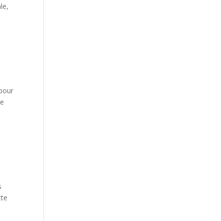
le,
r pour
re
s
tte