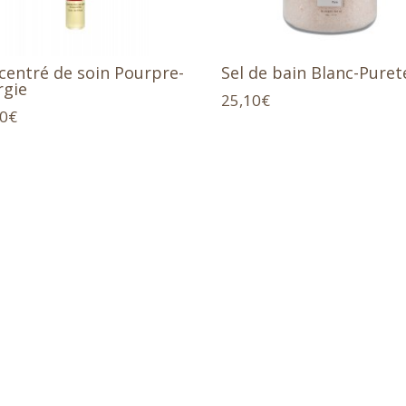
centré de soin Pourpre-
Sel de bain Blanc-Puret
rgie
25,10
€
60
€