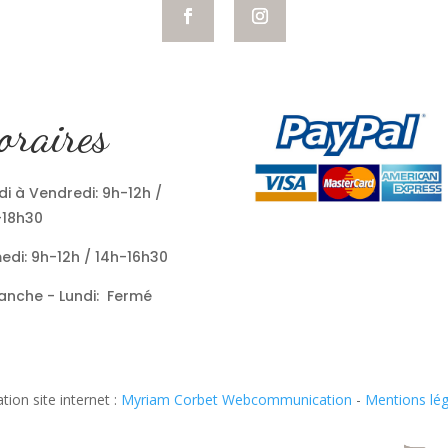
oraires
i à Vendredi: 9h-12h /
-18h30
edi: 9h-12h / 14h-16h30
anche - Lundi: Fermé
tion site internet :
Myriam Corbet Webcommunication
-
Mentions lég