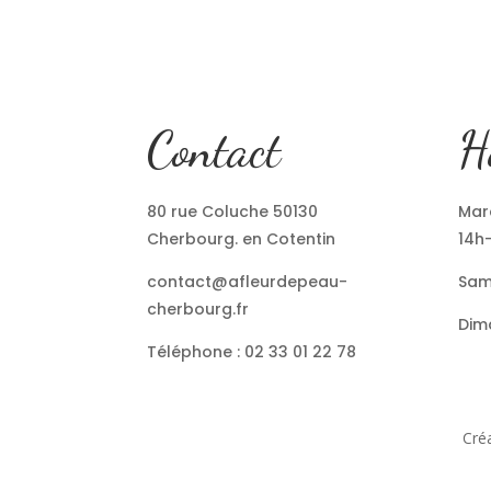
Contact
H
80 rue Coluche 50130
Mard
Cherbourg. en Cotentin
14h
contact@afleurdepeau-
Sam
cherbourg.fr
Dim
Téléphone : 02 33 01 22 78
Créa