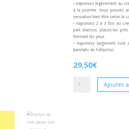
• Vaporisez légèrement au cre
à la journée. Vous pouvez a
sensation bien être selon la c
• Vaporisez 2 à 3 fois au cre
part d’alcool, placez-les pr
fermant les yeux.
• Vaporisez largement tout 
bienfaits de l’olfaction
29,50
€
quantité
Ajouter 
de
Parfum
de
soin
Jaune-
Joie