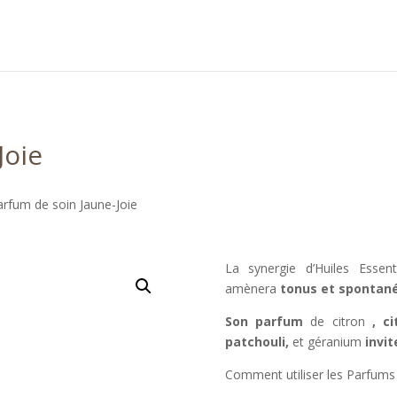
Joie
arfum de soin Jaune-Joie
La synergie d’Huiles Essen
amènera
tonus et spontané
Son parfum
de citron
,
ci
patchouli,
et géranium
invit
Comment utiliser les Parfums 