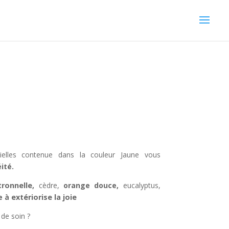
tielles contenue dans la couleur Jaune vous
ité.
tronnelle
,
cèdre,
orange douce,
eucalyptus,
e à
extériorise la joie
de soin ?