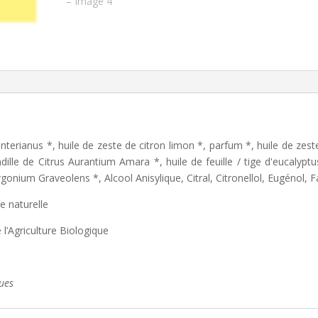
erianus *, huile de zeste de citron limon *, parfum *, huile de zeste
indille de Citrus Aurantium Amara *, huile de feuille / tige d'eucaly
gonium Graveolens *, Alcool Anisylique, Citral, Citronellol, Eugénol, F
e naturelle
 l’Agriculture Biologique
ques