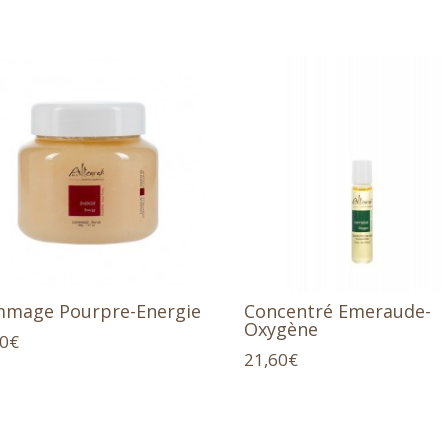
mage Pourpre-Energie
Concentré Emeraude-
Oxygène
50
€
21,60
€