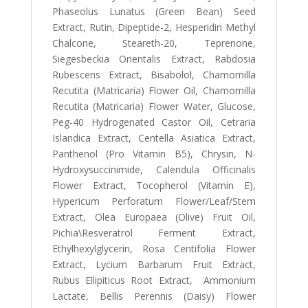
Phaseolus Lunatus (Green Bean) Seed
Extract, Rutin, Dipeptide-2, Hesperidin Methyl
Chalcone, Steareth-20, Teprenone,
Siegesbeckia Orientalis Extract, Rabdosia
Rubescens Extract, Bisabolol, Chamomilla
Recutita (Matricaria) Flower Oil, Chamomilla
Recutita (Matricaria) Flower Water, Glucose,
Peg-40 Hydrogenated Castor Oil, Cetraria
Islandica Extract, Centella Asiatica Extract,
Panthenol (Pro Vitamin B5), Chrysin, N-
Hydroxysuccinimide, Calendula Officinalis
Flower Extract, Tocopherol (Vitamin E),
Hypericum Perforatum Flower/Leaf/Stem
Extract, Olea Europaea (Olive) Fruit Oil,
Pichia\Resveratrol Ferment Extract,
Ethylhexylglycerin, Rosa Centifolia Flower
Extract, Lycium Barbarum Fruit Extract,
Rubus Ellipiticus Root Extract, Ammonium
Lactate, Bellis Perennis (Daisy) Flower