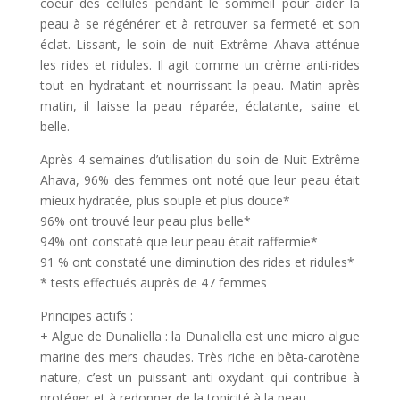
coeur des cellules pendant le sommeil pour aider la
peau à se régénérer et à retrouver sa fermeté et son
éclat. Lissant, le soin de nuit Extrême Ahava atténue
les rides et ridules. Il agit comme un crème anti-rides
tout en hydratant et nourrissant la peau. Matin après
matin, il laisse la peau réparée, éclatante, saine et
belle.
Après 4 semaines d’utilisation du soin de Nuit Extrême
Ahava, 96% des femmes ont noté que leur peau était
mieux hydratée, plus souple et plus douce*
96% ont trouvé leur peau plus belle*
94% ont constaté que leur peau était raffermie*
91 % ont constaté une diminution des rides et ridules*
* tests effectués auprès de 47 femmes
Principes actifs :
+ Algue de Dunaliella : la Dunaliella est une micro algue
marine des mers chaudes. Très riche en bêta-carotène
nature, c’est un puissant anti-oxydant qui contribue à
protéger et à redonner de la tonicité à la peau.