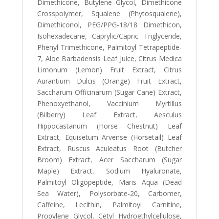
Dimethicone, Butylene Glycol, Dimethicone
Crosspolymer, Squalene (Phytosqualene),
Dimethiconol, PEG/PPG-18/18 Dimethicon,
Isohexadecane, Caprylic/Capric Triglyceride,
Phenyl Trimethicone, Palmitoyl Tetrapeptide-
7, Aloe Barbadensis Leaf Juice, Citrus Medica
Limonum (Lemon) Fruit Extract, Citrus
Aurantium Dulcis (Orange) Fruit Extract,
Saccharum Officinarum (Sugar Cane) Extract,
Phenoxyethanol, Vaccinium Myrtillus
(Bilberry) Leaf Extract, Aesculus
Hippocastanum (Horse Chestnut) Leaf
Extract, Equisetum Arvense (Horsetail) Leaf
Extract, Ruscus Aculeatus Root (Butcher
Broom) Extract, Acer Saccharum (Sugar
Maple) Extract, Sodium Hyaluronate,
Palmitoyl Oligopeptide, Maris Aqua (Dead
Sea Water), Polysorbate-20, Carbomer,
Caffeine, Lecithin, Palmitoyl Carnitine,
Propylene Glycol, Cetyl Hydroethylcellulose,