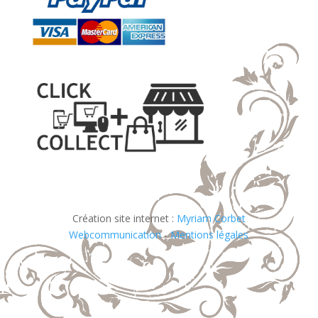
Création site internet :
Myriam Corbet
Webcommunication
-
Mentions légales