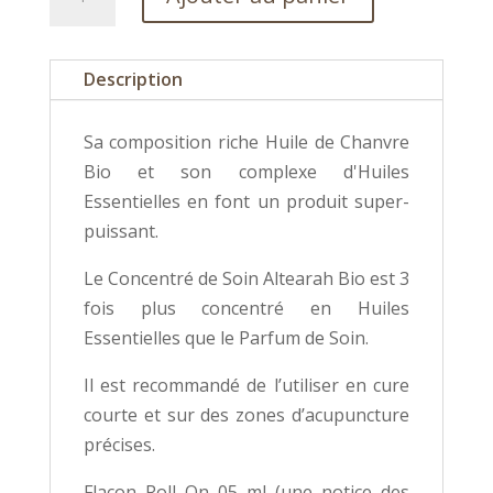
de
Concentré
de
Description
soin
Or-
Sa composition riche Huile de Chanvre
Confiance
Bio et son complexe d'Huiles
Essentielles en font un produit super-
puissant.
Le Concentré de Soin Altearah Bio est 3
fois plus concentré en Huiles
Essentielles que le Parfum de Soin.
Il est recommandé de l’utiliser en cure
courte et sur des zones d’acupuncture
précises.
Flacon Roll On 05 ml (une notice des