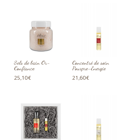
Sels de bain Or-
Concentré de soin
Confiance
Pourpre-Energie
25,10
€
21,60
€