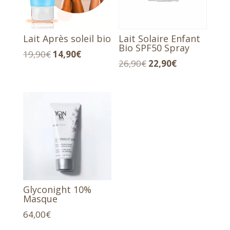
Lait Après soleil bio
Lait Solaire Enfant
Bio SPF50 Spray
Le
Le
19,90
€
14,90
€
Le
Le
26,90
€
22,90
€
prix
prix
prix
prix
initial
actuel
initial
actuel
était :
est :
était :
est :
19,90€.
14,90€.
26,90€.
22,90€.
Glyconight 10%
Masque
64,00
€