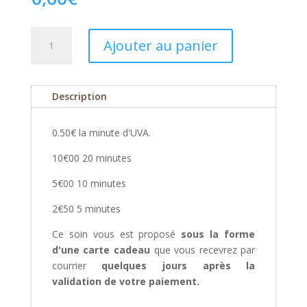
quantité
Ajouter au panier
de
0,60€
la
Description
minute
UVA
0.50€ la minute d'UVA.
10€00 20 minutes
5€00 10 minutes
2€50 5 minutes
Ce soin vous est proposé
sous la forme
d'une carte cadeau
que vous recevrez par
courrier
quelques jours après la
validation de votre paiement.