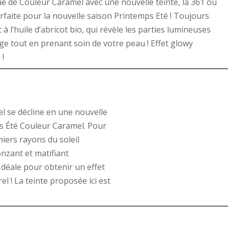
e de Couleur Caramel avec une nouvelle teinte, la 361 ou
rfaite pour la nouvelle saison Printemps Eté ! Toujours
t à l’huile d’abricot bio, qui révèle les parties lumineuses
ge tout en prenant soin de votre peau ! Effet glowy
 !
l se décline en une nouvelle
ps Été Couleur Caramel. Pour
ers rayons du soleil
onzant et matifiant
déale pour obtenir un effet
l ! La teinte proposée ici est