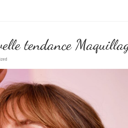
velle tendance Maquilla
ized