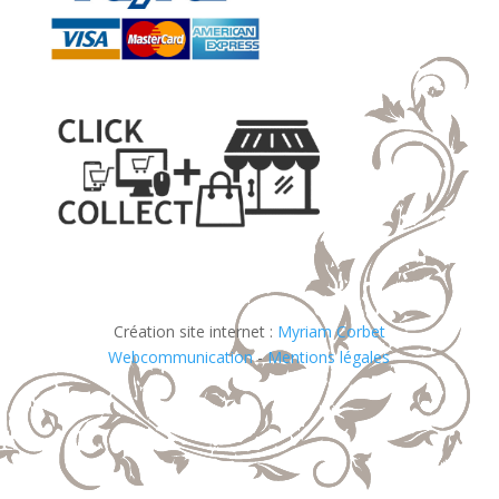
Création site internet :
Myriam Corbet
Webcommunication
-
Mentions légales