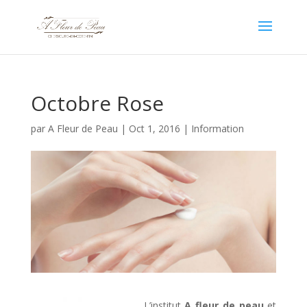
Octobre Rose
par
A Fleur de Peau
|
Oct 1, 2016
|
Information
L’institut
A fleur de peau
et