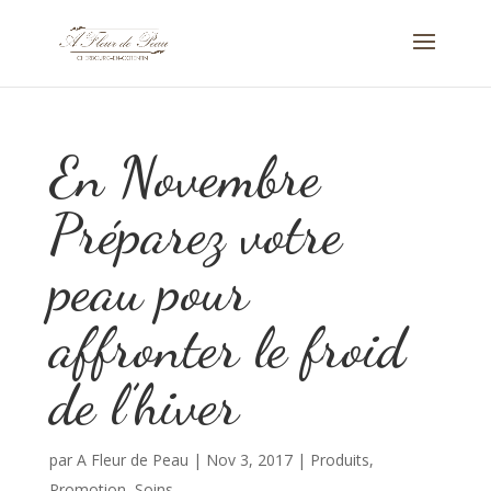
En Novembre
Préparez votre
peau pour
affronter le froid
de l’hiver
par
A Fleur de Peau
|
Nov 3, 2017
|
Produits
,
Promotion
,
Soins