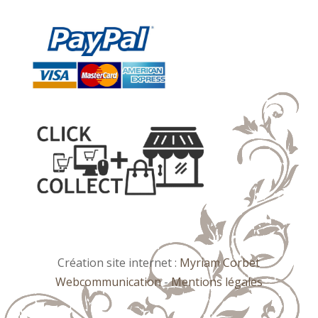
Création site internet :
Myriam Corbet
Webcommunication
-
Mentions légales