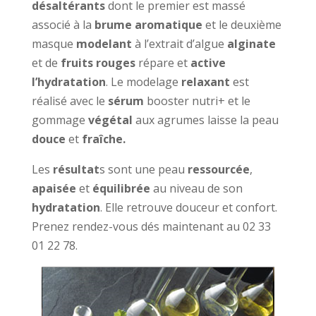
désaltérants
dont le premier est massé
associé à la
brume aromatique
et le deuxième
masque
modelant
à l’extrait d’algue
alginate
et de
fruits rouges
répare et
active
l’hydratation
. Le modelage
relaxant
est
réalisé avec le
sérum
booster nutri+ et le
gommage
végétal
aux agrumes laisse la peau
douce
et
fraîche.
Les
résultat
s sont une peau
ressourcée
,
apaisée
et
équilibrée
au niveau de son
hydratation
. Elle retrouve douceur et confort.
Prenez rendez-vous dés maintenant au 02 33
01 22 78.