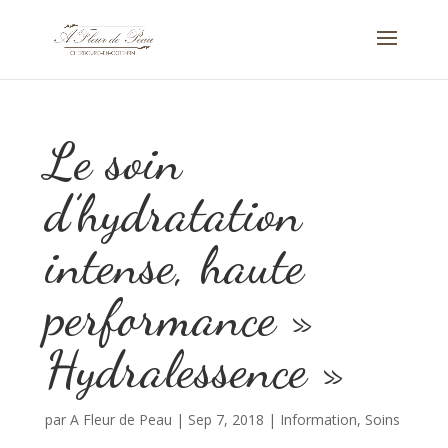
Le soin
d’hydratation
intense, haute
performance »
Hydralessence »
par
A Fleur de Peau
|
Sep 7, 2018
|
Information
,
Soins