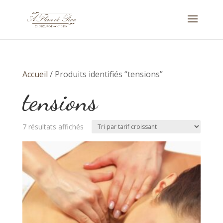
Accueil
/ Produits identifiés “tensions”
tensions
Trié
7 résultats affichés
par
prix
croissant