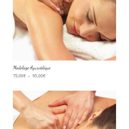
Modelage Ayurvédique
Plage
75,00
€
–
95,00
€
de
prix :
75,00€
à
95,00€