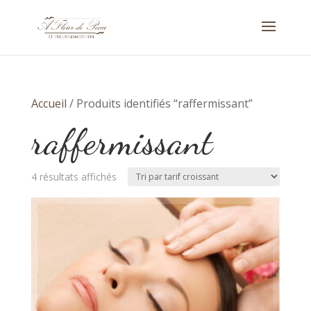
Accueil
/ Produits identifiés “raffermissant”
raffermissant
Trié
4 résultats affichés
par
prix
croissant