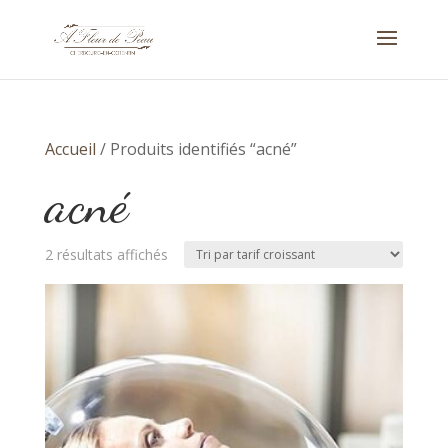
Accueil
/ Produits identifiés “acné”
acné
Trié
2 résultats affichés
par
prix
croissant