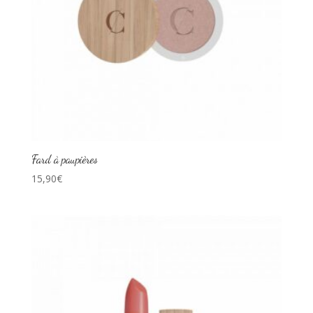
Fard à paupières
15,90
€