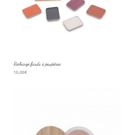
Recharge fards à paupières
10,00
€