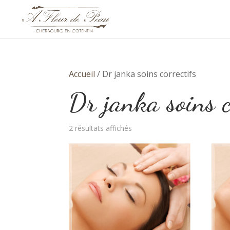
Accueil
/ Dr janka soins correctifs
Dr janka soins c
Trié
2 résultats affichés
par
prix
croissant