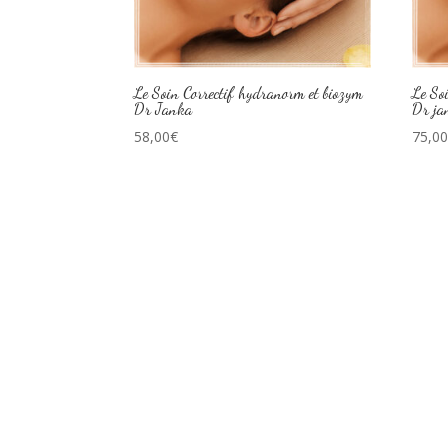
Le Soin Correctif hydranorm et biozym
Le So
Dr Janka
Dr ja
58,00
€
75,0