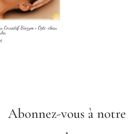
in Correctif Biozym + Opti-clean
nka
0
€
Abonnez-vous à notre